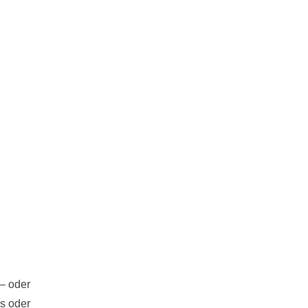
– oder
us oder