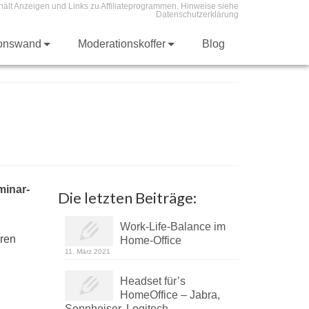
hält Anzeigen und Links zu Affiliateprogrammen. Hinweise siehe
Datenschutzerklärung
ionswand
Moderationskoffer
Blog
minar-
Die letzten Beiträge:
Work-Life-Balance im
eren
Home-Office
11. März 2021
Headset für’s
HomeOffice – Jabra,
Sennheiser, Logitech, …