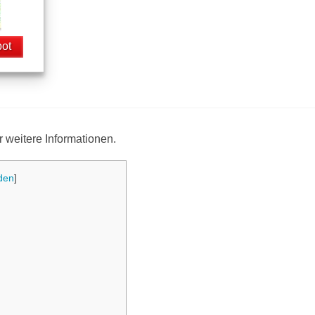
ot
r weitere Informationen.
den
]