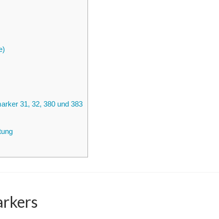
e)
marker 31, 32, 380 und 383
tung
arkers