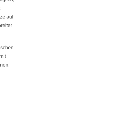
t
ze auf
reiter
nschen
mit
gnen.