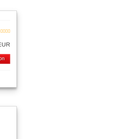
 EUR
on