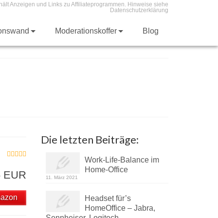
hält Anzeigen und Links zu Affiliateprogrammen. Hinweise siehe
Datenschutzerklärung
ionswand
Moderationskoffer
Blog
Die letzten Beiträge:
Work-Life-Balance im
Home-Office
5 EUR
11. März 2021
mazon
Headset für’s
HomeOffice – Jabra,
Sennheiser, Logitech, …