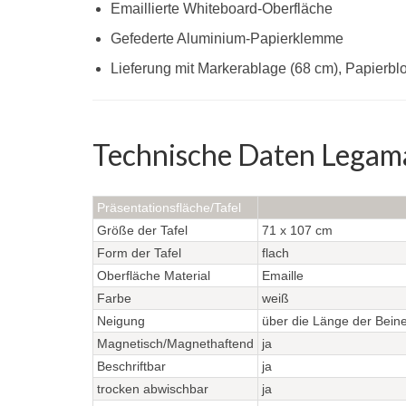
Emaillierte Whiteboard-Oberfläche
Gefederte Aluminium-Papierklemme
Lieferung mit Markerablage (68 cm), Papierb
Technische Daten Legamas
Präsentationsfläche/Tafel
Größe der Tafel
71 x 107 cm
Form der Tafel
flach
Oberfläche Material
Emaille
Farbe
weiß
Neigung
über die Länge der Beine
Magnetisch/Magnethaftend
ja
Beschriftbar
ja
trocken abwischbar
ja