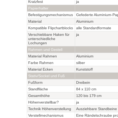
Kratzfest
ja
Papierhalter
Befestigungsmechanismus
Gefederte Aluminium-Pap
Material
Aluminium
Kompatible Flipchartblocks
alle Standardformate
Verschiebbare Haken für
ja
unterschiedliche
Lochungen
Rahmen und Gestell
Material Rahmen
Aluminium
Farbe Rahmen
silber
Material Ecken
Kunststoff
Stativ/Sockel und Fuß
Fußform
Dreibein
Standfläche
84 x 110 cm
Gesamthöhe
120 bis 179 cm
Höhenverstellbar?
ja
Technik Höhenverstellung
Ausziehbare Standbeine
Verstellmechanismus
Eine Rändelschraube pro