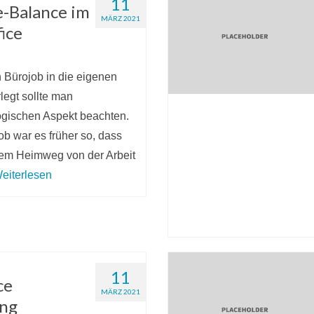
11
-Balance im
MÄRZ 2021
ice
Bürojob in die eigenen
legt sollte man
ogischen Aspekt beachten.
ob war es früher so, dass
dem Heimweg von der Arbeit
eiterlesen
11
ce
MÄRZ 2021
ung