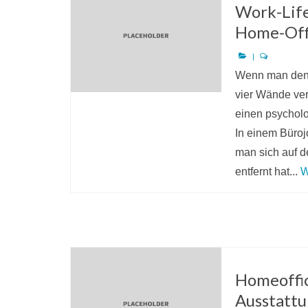
Work-Life
Home-Off
|
Wenn man den 
vier Wände ver
einen psychol
In einem Büroj
man sich auf 
entfernt hat...
W
Homeoffi
Ausstatt